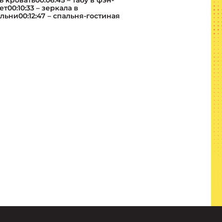
 кровать00:06:45 – табу в фэн-
т00:10:33 – зеркала в
альни00:12:47 – спальня-гостиная