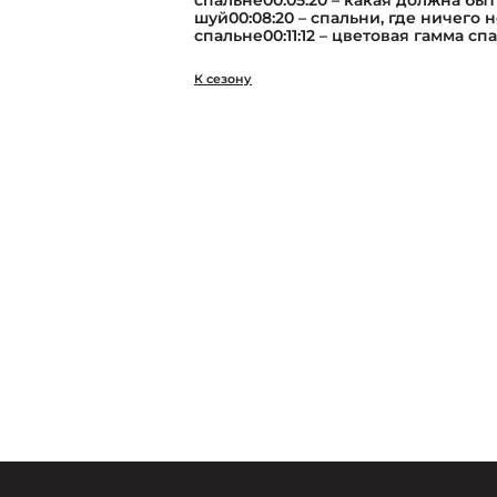
спальне00:05:20 – какая должна быть
шуй00:08:20 – спальни, где ничего не
спальне00:11:12 – цветовая гамма сп
К сезону