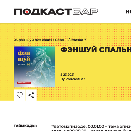
Н
03 фэн-шуй для своих / Сезон 1 / Эпизод 7
ФЭНШУЙ СПАЛЬ
5 23 2021
By PodcastBar
ТАЙМКОДЫ:
#вэтомэпизоде: 00:01:00 – тема эпиз