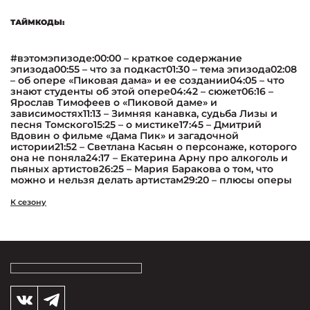
ТАЙМКОДЫ:
#вэтомэпизоде:00:00 – краткое содержание
эпизода00:55 – что за подкаст01:30 – тема эпизода02:08
– об опере «Пиковая дама» и ее создании04:05 – что
знают студенты об этой опере04:42 – сюжет06:16 –
Ярослав Тимофеев о «Пиковой даме» и
зависимостях11:13 – Зимняя канавка, судьба Лизы и
песня Томского15:25 – о мистике17:45 – Дмитрий
Вдовин о фильме «Дама Пик» и загадочной
истории21:52 – Светлана Касьян о персонаже, которого
она не поняла24:17 – Екатерина Арну про алкоголь и
пьяных артистов26:25 – Мария Баракова о том, что
можно и нельзя делать артистам29:20 – плюсы оперы
К сезону