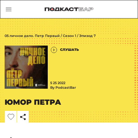
05 личное дело. Петр Первый / Сезон 1 / Эпизод 7
СЛУШАТЬ
5 25 2022
By PodcastBar
ЮМОР ПЕТРА