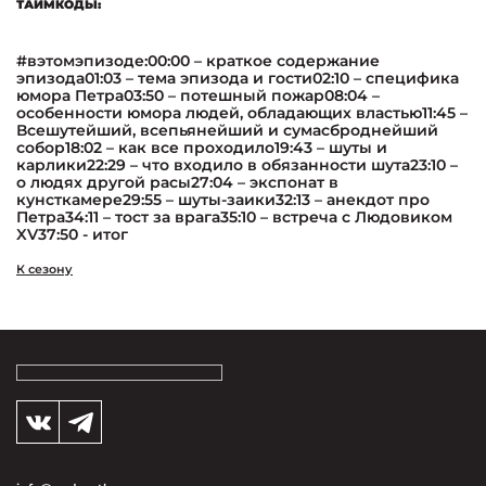
ТАЙМКОДЫ:
#вэтомэпизоде:00:00 – краткое содержание
эпизода01:03 – тема эпизода и гости02:10 – специфика
юмора Петра03:50 – потешный пожар08:04 –
особенности юмора людей, обладающих властью11:45 –
Всешутейший, всепьянейший и сумасброднейший
собор18:02 – как все проходило19:43 – шуты и
карлики22:29 – что входило в обязанности шута23:10 –
о людях другой расы27:04 – экспонат в
кунсткамере29:55 – шуты-заики32:13 – анекдот про
Петра34:11 – тост за врага35:10 – встреча с Людовиком
XV37:50 - итог
К сезону