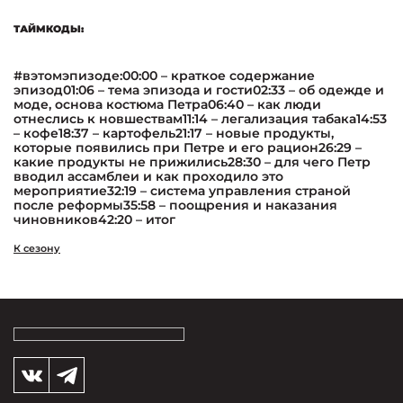
ТАЙМКОДЫ:
#вэтомэпизоде:00:00 – краткое содержание
эпизод01:06 – тема эпизода и гости02:33 – об одежде и
моде, основа костюма Петра06:40 – как люди
отнеслись к новшествам11:14 – легализация табака14:53
– кофе18:37 – картофель21:17 – новые продукты,
которые появились при Петре и его рацион26:29 –
какие продукты не прижились28:30 – для чего Петр
вводил ассамблеи и как проходило это
мероприятие32:19 – система управления страной
после реформы35:58 – поощрения и наказания
чиновников42:20 – итог
К сезону