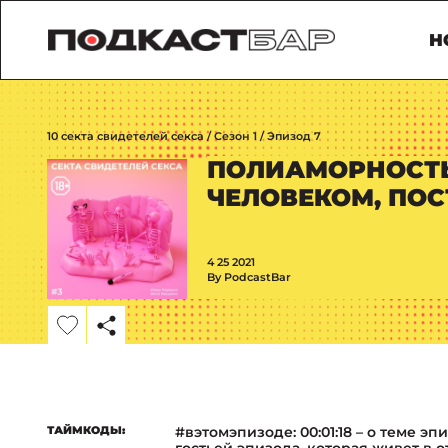
Н
10 секта свидетелей секса / Сезон 1 / Эпизод 7
ПОЛИАМОРНОСТЬ
ЧЕЛОВЕКОМ, ПО
4 25 2021
By PodcastBar
ТАЙМКОДЫ:
#вэтомэпизоде: 00:01:18 – о теме эп