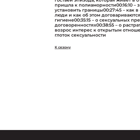
гостьей эпизода, которая живет в от
пришла к полиаморности00:16:10 – 
установить границы00:27:45 – как 
люди и как об этом договариваются
гигиене00:35:15 – о сексуальных п
договоренностях00:38:55 – о растрат
возрос интерес к открытым отноше
глоток сексуальности
К сезону