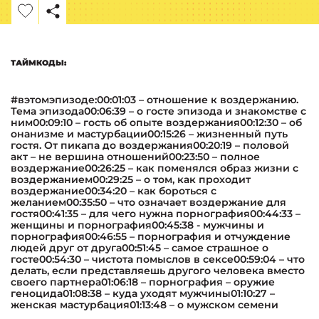
ТАЙМКОДЫ:
#вэтомэпизоде:00:01:03 – отношение к воздержанию.
Тема эпизода00:06:39 – о госте эпизода и знакомстве с
ним00:09:10 – гость об опыте воздержания00:12:30 – об
онанизме и мастурбации00:15:26 – жизненный путь
гостя. От пикапа до воздержания00:20:19 – половой
акт – не вершина отношений00:23:50 – полное
воздержание00:26:25 – как поменялся образ жизни с
воздержанием00:29:25 – о том, как проходит
воздержание00:34:20 – как бороться с
желанием00:35:50 – что означает воздержание для
гостя00:41:35 – для чего нужна порнография00:44:33 –
женщины и порнография00:45:38 - мужчины и
порнография00:46:55 – порнография и отчуждение
людей друг от друга00:51:45 – самое страшное о
госте00:54:30 – чистота помыслов в сексе00:59:04 – что
делать, если представляешь другого человека вместо
своего партнера01:06:18 – порнография – оружие
геноцида01:08:38 – куда уходят мужчины01:10:27 –
женская мастурбация01:13:48 – о мужском семени