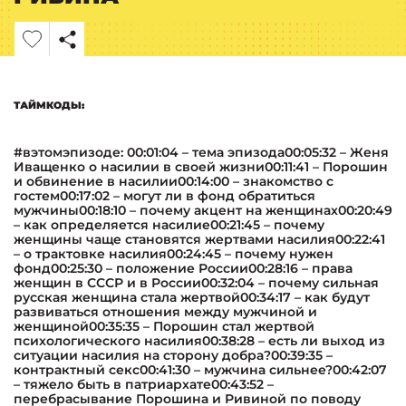
ТАЙМКОДЫ:
#вэтомэпизоде: 00:01:04 – тема эпизода00:05:32 – Женя
Иващенко о насилии в своей жизни00:11:41 – Порошин
и обвинение в насилии00:14:00 – знакомство с
гостем00:17:02 – могут ли в фонд обратиться
мужчины00:18:10 – почему акцент на женщинах00:20:49
– как определяется насилие00:21:45 – почему
женщины чаще становятся жертвами насилия00:22:41
– о трактовке насилия00:24:45 – почему нужен
фонд00:25:30 – положение России00:28:16 – права
женщин в СССР и в России00:32:04 – почему сильная
русская женщина стала жертвой00:34:17 – как будут
развиваться отношения между мужчиной и
женщиной00:35:35 – Порошин стал жертвой
психологического насилия00:38:28 – есть ли выход из
ситуации насилия на сторону добра?00:39:35 –
контрактный секс00:41:30 – мужчина сильнее?00:42:07
– тяжело быть в патриархате00:43:52 –
перебрасывание Порошина и Ривиной по поводу