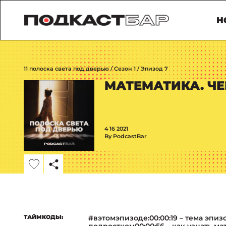
Н
11 полоска света под дверью / Сезон 1 / Эпизод 7
МАТЕМАТИКА. ЧЕ
4 16 2021
By PodcastBar
ТАЙМКОДЫ:
#вэтомэпизоде:00:00:19 – тема эпиз