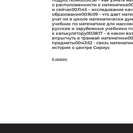
подростком00:00:56 – как узнать мате
о расположенности к математике00:
и сейчас00:11:45 – исследование ка
образования00:16:09 - что дает мат
учат ли в школе математически дума
учебник по математике для массово
русские и зарубежные учебники по
к калькулятору00:38:17 – в каком в
впрыгнуть в трамвай математики00:
предметы00:43:52 - связь математик
история о центре Сириус
К сезону