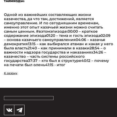
ТАЙМКОДЫ:
Одной из важнейших составляющих жизни
казачества, да что там, достижений, является
самоуправление. И по сегодняшним временам,
именно этот опыт казачьей жизни можно считать
самым ценным. #вэтомэпизоде:00:00 – краткое
содержание эпизода01:20 – тема и гость эпизода02:09
– основа казачьего самоуправления04:06 – казачья
демократия13:15 – как выбирался атаман и какая у него
была власть21:40 – как принимали в казаки28:54 – о
важности надзора государства и наказаниях34:26 –
казачество – часть системы российского
государства37:37 – кто был в структуре40:12 – почему
на печати был олень41:15 - итог
К сезону