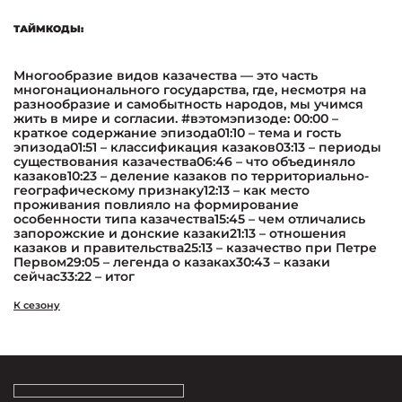
ТАЙМКОДЫ:
Многообразие видов казачества — это часть
многонационального государства, где, несмотря на
разнообразие и самобытность народов, мы учимся
жить в мире и согласии. #вэтомэпизоде: 00:00 –
краткое содержание эпизода01:10 – тема и гость
эпизода01:51 – классификация казаков03:13 – периоды
существования казачества06:46 – что объединяло
казаков10:23 – деление казаков по территориально-
географическому признаку12:13 – как место
проживания повлияло на формирование
особенности типа казачества15:45 – чем отличались
запорожские и донские казаки21:13 – отношения
казаков и правительства25:13 – казачество при Петре
Первом29:05 – легенда о казаках30:43 – казаки
сейчас33:22 – итог
К сезону