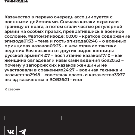
ТАЙМКОДЫ:
Казачество в первую очередь ассоциируется с
военными действиями. Сначала казаки охраняли
границу от врага, а потом стали частью регулярной
армии на особых правах, превратившись в военное
сословие. #вэтомэпизоде: 00:00 – краткое содержание
эпизода01:33 – тема и гость эпизода02:46 – о военных
принципах казаков06:23 - в чем отличие тактики
ведения боя казаков от других видов конницы
русской армии14:07 – воспитание казаков17:10 – как
женщина овладевали навыками ведения боя20:52 –
почему у запорожских казаков женщины не
участвовали в сражениях24:27 – военная техника и
казачество29:18 – советская власть и казачество33:37 –
вклад казачества в ВОВ36:21 - итог
К сезону