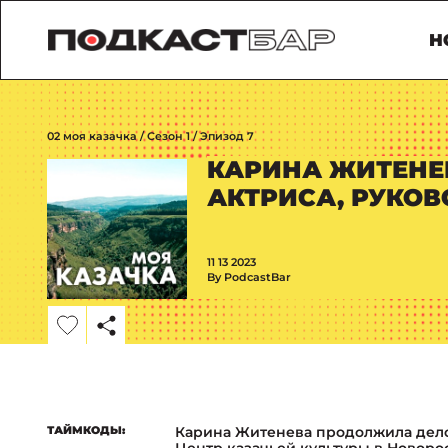
Н
02 моя казачка / Сезон 1 / Эпизод 7
КАРИНА ЖИТЕНЕВ
АКТРИСА, РУКО
11 13 2023
By PodcastBar
ТАЙМКОДЫ:
Карина Житенева продолжила дело